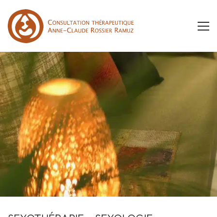
ACCUEIL
PRESTATIONS
THÉRAPIE DE COUPLE – ENTRETIENS FAMILIAUX
PARCOURS
SEXOTHÉRAPIE – SEXOLOGIE
ACTUALITÉS
THÉRAPIE INDIVIDUELLE
REVUE DE PRESSE
CONTACT
RESSOURCES : LIVRES ET MÉDIAS
RDV EN LIGNE
DES PISTES POUR ALLER MIEUX
FR
EN
LIENS UTILES