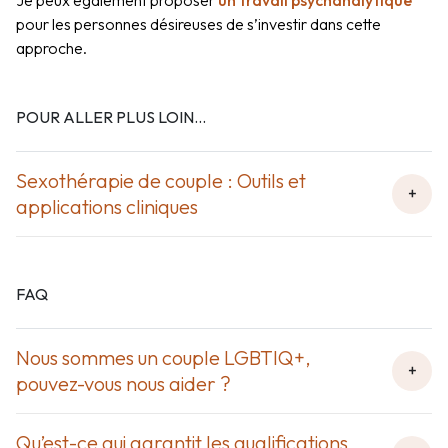
pour les personnes désireuses de s’investir dans cette
approche.
POUR ALLER PLUS LOIN...
Sexothérapie de couple : Outils et
+
applications cliniques
Un ouvrage publié sous la
direction de Laurence
Dispaux, d’abord à
FAQ
destination des
professionnel·le·s mais où
chacun·e trouvera des pistes
Nous sommes un couple LGBTIQ+,
+
intéressantes pour évoluer
pouvez-vous nous aider ?
dans sa sexualité.
Oui, les consultations s’adressent à toute personne
désireuse de travailler sur ses relations, quelque soit
Qu’est-ce qui garantit les qualifications