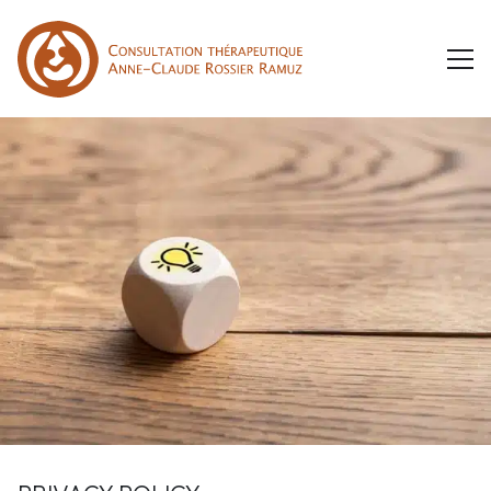
HOME
SERVICES
COUPLE THERAPY – FAMILY SESSIONS
MY TRAINING
PSYCHOSEXUAL THERAPY
NEWS
INDIVIDUAL THERAPY
PRESS REVIEW
CONTACT
RESOURCES : BOOKS AND MEDIAS
BOOK APPOINTMENT
TOOLS TO GET BETTER
FR
EN
USEFUL LINKS